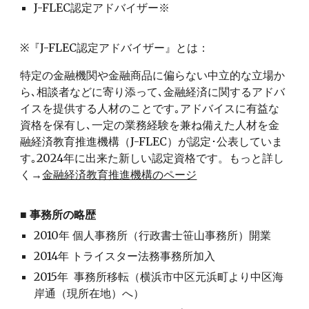
J-FLEC認定アドバイザー※
※『J-FLEC認定アドバイザー』とは：
特定の金融機関や金融商品に偏らない中立的な立場か
ら､相談者などに寄り添って､金融経済に関するアドバ
イスを提供する人材のことです｡アドバイスに有益な
資格を保有し､一定の業務経験を兼ね備えた人材を金
融経済教育推進機構（J-FLEC）が認定･公表していま
す｡2024年に出来た新しい認定資格です。もっと詳し
く→
金融経済教育推進機構のページ
■ 事務所の略歴
2010年 個人事務所（行政書士笹山事務所）開業
2014年 トライスター法務事務所加入
2015年 事務所移転（横浜市中区元浜町より中区海
岸通（現所在地）へ）