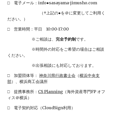
□
電子メール
：info●sasayama-jimusho.com
（↑
上記の
●
を
＠
に変更してご利用く
ださい。
）
□
営業時間
：
平日 10
:00-1
7
:00
※ご相談は、
完全予約制
です。
※時間外の対応をご希望の場合はご相談
ください。
※出張相談にも対応しております。
□ 加盟団体等：
神奈川県行政書士会
（
横浜中央支
部
）、横浜商工会議所
□ 提携事務所：
CS Planning
（海外資産専門FP オフ
ィス＠横浜）
□ 電子契約対応（CloudSign利用）